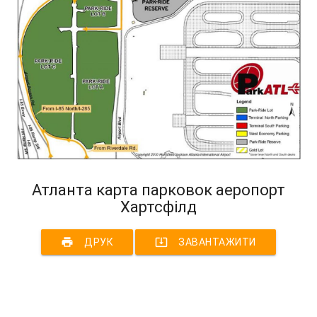
Атланта карта парковок аеропорт
Хартсфілд
print
system_update_alt
ДРУК
ЗАВАНТАЖИТИ