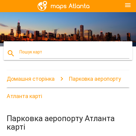
menu
search
Пошук карт
Домашня сторінка
Парковка аеропорту
Атланта карті
Парковка аеропорту Атланта
карті